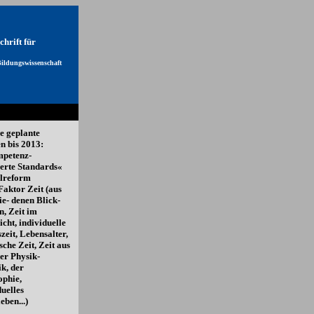
hrift für
ildungswissenschaft
e geplante
 bis 2013:
mpetenz-
ierte Standards«
lreform
Faktor Zeit (aus
ie- denen Blick-
n, Zeit im
icht, individuelle
zeit, Lebensalter,
sche Zeit, Zeit aus
der Physik-
ik, der
ophie,
duelles
eben...)