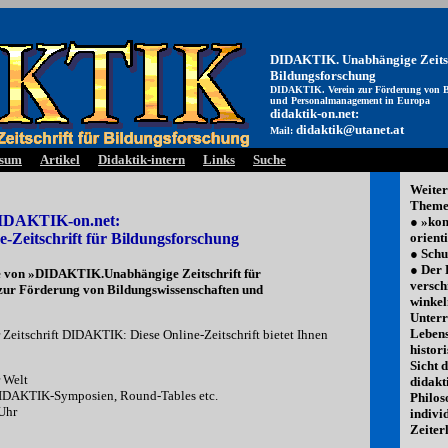
DIDAKTIK. Unabhängige Zeitsc
Bildungsforschung
DIDAKTIK. Verein zur Förderung von B
und Personalmanagement in Europa
didaktik-on.net:
didaktik@utanet.at
Mail:
ssum
Artikel
Didaktik-intern
Links
Suche
Weiter
Themen
IDAKTIK-on.net:
● »ko
orient
-Zeitschrift für Bildungsforschung
● Schu
● Der 
ve von »DIDAKTIK.Unabhängige Zeitschrift für
versch
ur Förderung von Bildungswissenschaften und
winkel
Unterr
Lebens
 Zeitschrift DIDAKTIK: Diese Online-Zeitschrift bietet Ihnen
histori
Sicht 
r Welt
didakt
IDAKTIK-Symposien, Round-Tables etc.
Philos
Uhr
indivi
Zeiterl