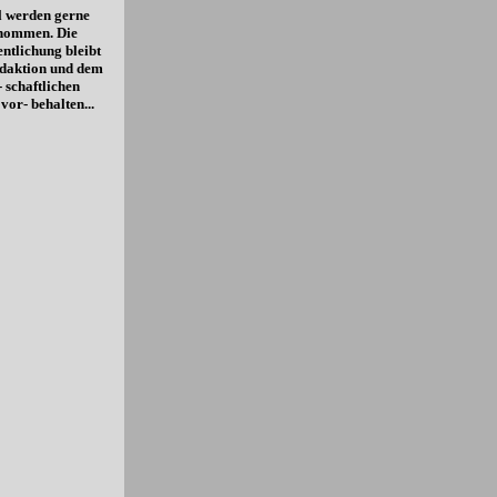
l werden gerne
 nommen. Die
entlichung bleibt
daktion und dem
- schaftlichen
vor- behalten...