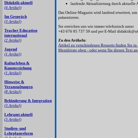
Didaktik-aktuell
laufende Aktualisierung durch aktuelle A
(4 Artikel)
Das Online-Magazin wird laufend erweitert, u
Im Gespräch
präsentieren.
(3 Artikel)
Sie erreichen uns wie immer telefonisch unter
Teacher Education
+43 676 95 737 59 und per E-Mail didaktik@uta
international
Zu den Artikeln
:
(2 Artikel)
Artikel zu verschiedenen Ressorts finden Sie in d
Jugend
Menüleiste oben - oder wenn Sie diesen Text an
(1 Artikel)
Kulturleben &
Kunsterziehung
(1 Artikel)
Hinweise &
Veranstaltungen
(8 Artikel)
Behinderung & Integration
(3 Artikel)
Lehramt aktuell
(3 Artikel)
Studien- und
Lehrplanreform