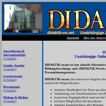
Startseite
über uns, Impre
Sprachlernen &
D
Internationalität
Unabhängige Online
(5 Artikel)
DIDAKTIK-on.net ist eine aktuelle Alternati
Gender-Aspekte
Bildungsforschung« und »DIDAKTIK.Verein z
(1 Artikel)
Personalmanagement«.
Lernen lernen
DIDAKTIK-on.net
, das innovative Angebot der
(4 Artikel)
zusätzliche Möglichkeiten:
Rezensionen
leichtere Abrufbarkeit der Texte aus alle
(4 Artikel)
Vermittlung von Tondokumenten von D
kostenlose Zugänglichkeit rund um die 
Bildung & Medien
leichtere Möglichkeit der Interaktion
(4 Artikel)
ständige Zugänglichkeit aller Beiträge