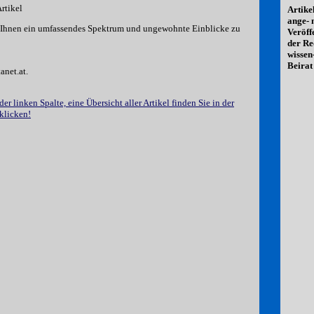
rtikel
Artike
ange-
m Ihnen ein umfassendes Spektrum und ungewohnte Einblicke zu
Veröff
der Re
wissen
Beirat 
net.at.
er linken Spalte, eine Übersicht aller Artikel finden Sie in der
klicken!