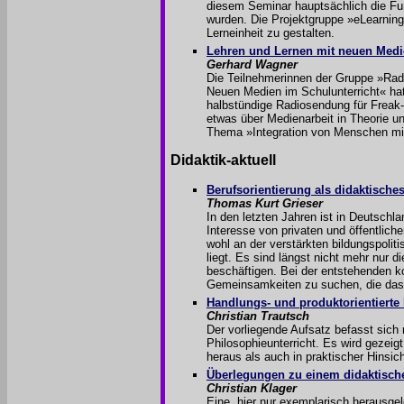
diesem Seminar hauptsächlich die Fun
wurden. Die Projektgruppe »eLearning
Lerneinheit zu gestalten.
Lehren und Lernen mit neuen Medi
Gerhard Wagner
Die Teilnehmerinnen der Gruppe »Rad
Neuen Medien im Schulunterricht« ha
halbstündige Radiosendung für Freak-R
etwas über Medienarbeit in Theorie un
Thema »Integration von Menschen mi
Didaktik-aktuell
Berufsorientierung als didaktisches
Thomas Kurt Grieser
In den letzten Jahren ist in Deutsch
Interesse von privaten und öffentlic
wohl an der verstärkten bildungspolit
liegt. Es sind längst nicht mehr nur d
beschäftigen. Bei der entstehenden ko
Gemeinsamkeiten zu suchen, die das P
Handlungs- und produktorientierte
Christian Trautsch
Der vorliegende Aufsatz befasst sich
Philosophieunterricht. Es wird gezeig
heraus als auch in praktischer Hinsi
Überlegungen zu einem didaktisch
Christian Klager
Eine, hier nur exemplarisch herausgelö