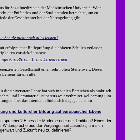
uts für Sozialmedizin an der Medizinischen Universität Wien
cht der Prüfenden und der Studierenden betrachtet, um zu
iede der Geschlechter bei der Notengebung gibt...
ie Schule nicht noch alles leisten?
t erfolgreicher Reifeprüfung die höheren Schulen verlassen,
rtigkeiten entwickelt haben:
inige Anstöße zum Thema Lernen lernen
ferenzierten Gesellschaft einen sehr hohen Stellenwert. Dieser
 Lernens für uns alle.
r die universitäre Lehre hat sich in vielen Bereichen als praktisch
hts- und Lernmaterial ist bereits weit verbreitet. »eLearning« im
ungen über das Internet befindet sich dagegen erst im
erung und kultureller Bildung auf europäischer Ebene
en sprechen? Eines der Moderne oder der Tradition? Eines der
as Widersprüche aus der Vergangenheit ausnützt, um sich
egenwart und Zukunft neu zu definieren?