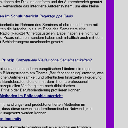
ktionen der Diskussionsforen und der Autorenbereich genutzt
« verwendete das integrierte Autorensystem, um eine kleine
en im Schulunterricht
Projektgruppe Radio
ioarbeit« im Rahmen des Seminars »Lehren und Lernen mit
tten die Aufgabe, bis zum Ende des Semesters eine
adio (Radio1476) fertigzustellen. Dabei haben sie nicht nur
d Praxis erfahren, sondern haben sich inhaltlich auch mit dem
t Behinderungen« auseinander gesetzt.
 Prinzip
Konzeptuelle Vielfalt ohne Gemeinsamkeiten?
land und auch in anderen europäischen Ländern ein reges
hen Bildungsträgern am Thema „Berufsorientierung“ erwacht, was
ischen Aufmerksamkeit und öffentlichen finanziellen Förderung
ie Berufsberater, die sich mit dem Thema professionell
nzeptuellen Vielfalt gilt es nach didaktischen
rinzip der Berufsorientierung profilieren können.
 Methoden im Philosophieunterricht
 mit handlungs- und produktorientierten Methoden im
t, dass diese sowohl aus lerntheoretischer Notwendigkeit
cht umgesetzt werden können.
en Imperativ
ste, skizzierte Situation soll einleitend für ein Problem