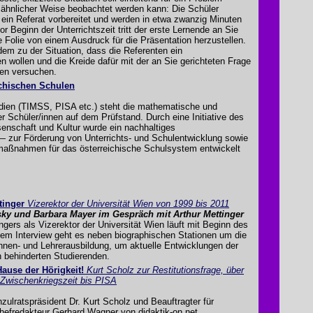
 ähnlicher Weise beobachtet werden kann: Die Schüler
 ein Referat vorbereitet und werden in etwa zwanzig Minuten
r Beginn der Unterrichtszeit tritt der erste Lernende an Sie
ne Folie von einem Ausdruck für die Präsentation herzustellen.
m zu der Situation, dass die Referenten ein
en wollen und die Kreide dafür mit der an Sie gerichteten Frage
ren versuchen.
ichischen Schulen
tudien (TIMSS, PISA etc.) steht die mathematische und
r Schüler/innen auf dem Prüfstand. Durch eine Initiative des
enschaft und Kultur wurde ein nachhaltiges
 zur Förderung von Unterrichts- und Schulentwicklung sowie
aßnahmen für das österreichische Schulsystem entwickelt
tinger
Vizerektor der Universität Wien von 1999 bis 2011
ky und Barbara Mayer im Gespräch mit Arthur Mettinger
ngers als Vizerektor der Universität Wien läuft mit Beginn des
sem Interview geht es neben biographischen Stationen um die
rinnen- und Lehrerausbildung, um aktuelle Entwicklungen der
n behinderten Studierenden.
ause der Hörigkeit!
Kurt Scholz zur Restitutionsfrage, über
Zwischenkriegszeit bis PISA
ulratspräsident Dr. Kurt Scholz und Beauftragter für
hefredakteur Gerhard Wagner von didaktik-on.net