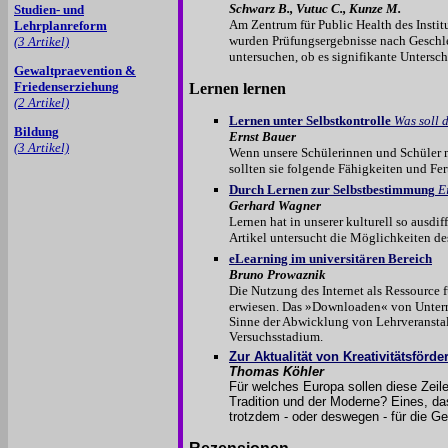
Schwarz B., Vutuc C., Kunze M.
Studien- und
Am Zentrum für Public Health des Instit
Lehrplanreform
wurden Prüfungsergebnisse nach Geschle
(3 Artikel)
untersuchen, ob es signifikante Untersch
Gewaltpraevention &
Friedenserziehung
Lernen lernen
(2 Artikel)
Lernen unter Selbstkontrolle
Was soll d
Bildung
Ernst Bauer
(3 Artikel)
Wenn unsere Schülerinnen und Schüler mi
sollten sie folgende Fähigkeiten und Fe
Durch Lernen zur Selbstbestimmung
E
Gerhard Wagner
Lernen hat in unserer kulturell so ausdif
Artikel untersucht die Möglichkeiten des
eLearning im universitären Bereich
Bruno Prowaznik
Die Nutzung des Internet als Ressource fü
erwiesen. Das »Downloaden« von Unterric
Sinne der Abwicklung von Lehrveranstalt
Versuchsstadium.
Zur Aktualität von Kreativitätsförd
Thomas Köhler
Für welches Europa sollen diese Zeil
Tradition und der Moderne? Eines, d
trotzdem - oder deswegen - für die G