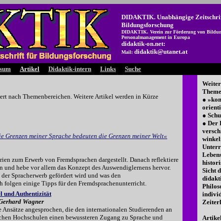
DIDAKTIK. Unabhängige Zeitschrif
Bildungsforschung
DIDAKTIK. Verein zur Förderung von Bildun
Personalmanagement in Europa
didaktik-on.net:
didaktik@utanet.at
Mail:
ssum
Artikel
Didaktik-intern
Links
Suche
Weiter
Themen
edert nach Themenbereichen. Weitere Artikel werden in Kürze
● »ko
orient
● Schu
● Der 
versch
e Grenzen meiner Sprache bedeuten die Grenzen meiner Welt«
winkel
Unterr
Lebens
rien zum Erwerb von Fremdsprachen dargestellt. Danach reflektiere
histori
n und hebe vor allem das Konzept des Auswendiglernens hervor.
Sicht 
h der Spracherwerb gefördert wird und was den
didakt
h folgen einige Tipps für den Fremdsprachenunterricht.
Philos
l und Authentizität
indivi
 Gerhard Wagner
Zeiterl
e Ansätze angesprochen, die den internationalen Studierenden an
schen Hochschulen einen bewussteren Zugang zu Sprache und
Artike