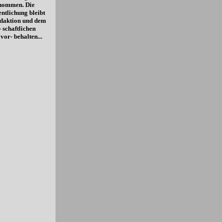
 nommen. Die
entlichung bleibt
daktion und dem
- schaftlichen
vor- behalten...