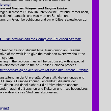
ierung!
iew mit Gerhard Wagner und Brigitte Bünker
fragen in diesem DIDAKTIK-Interview bei Rotraud Perner nach,
is derzeit darstellt, und was man an Schulen und
nn, um Gleichberechtigung und ein erfülltes Sexualleben zu
nd…
The Austrian and the Portuguese Education System:
n teacher training student Arne Traun during an Erasmus
tive of the work is to give the reader an overview about the
on system.
aining in the two countries will be discussed, with a special
e developments due to the so – called Bologna process.
hrerInnenbildung an der Universität Wien mit Campus Europae
staltung an der Universität Wien statt, die ein junges und
 Mit Campus Europae können Lehramtsstudierende der
tudieren und dabei nicht nur die Universitäten anderer
sondern auch die Sprachen und Kulturen und – als besonderes
tika während ihres Studiums absolvieren.
Jugend