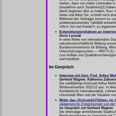
stehen, dass von vielen Lehrenden in
(respektive auch Studenten)(1) haben
damit beginnen dies zu halten. Kurz vo
heran und bittet Sie, schnell noch ei
Während des Vortrages kommt es zude
problematisierendes Tafelbild entwerf
»Ha’m Sie mal Kreide?« zu organisie
Entwicklungsinitiativen an österre
Doris Lessiak
In einer Reihe von internationalen S
naturwissenschaftliche Bildung unsere
Bundesministeriums für Bildung, Wiss
Unterstützungssystem — IMST3 (1)
—
zum Aufbau von Qualitätssicherungsm
und installiert.
Im Gespräch
Interview mit Univ. Prof. Arthur Met
Gerhard Wagner, Katharina Zabrans
Die zwölfjährige Amtszeit Arthur Metti
Wintersemesters 2011/12 aus. In die
Kernbereiche Internationalität, Lehre
Universität Wien und die Situation vo
Wider das »Sich-wohl-Fühlen« im H
pädagogische Entwicklungen von der 
im Gespräch mit Gerhard Wagner
Der ehemalige amtsführende Stadtschz
Restitutionsfragen im Gespräch mit C