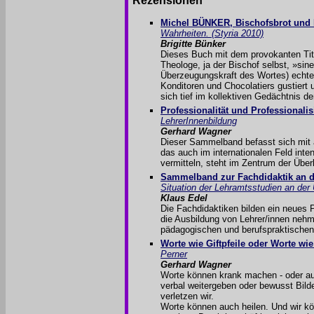
Rezensionen
Michel BÜNKER, Bischofsbrot und 
Wahrheiten. (Styria 2010)
Brigitte Bünker
Dieses Buch mit dem provokanten Tite
Theologe, ja der Bischof selbst, »sine
Überzeugungskraft des Wortes) echte
Konditoren und Chocolatiers gustiert 
sich tief im kollektiven Gedächtnis d
Professionalität und Professionali
LehrerInnenbildung
Gerhard Wagner
Dieser Sammelband befasst sich mit a
das auch im internationalen Feld inten
vermitteln, steht im Zentrum der Übe
Sammelband zur Fachdidaktik an de
Situation der Lehramtsstudien an der 
Klaus Edel
Die Fachdidaktiken bilden ein neues 
die Ausbildung von Lehrer/innen nehm
pädagogischen und berufspraktischen
Worte wie Giftpfeile oder Worte wi
Perner
Gerhard Wagner
Worte können krank machen - oder au
verbal weitergeben oder bewusst Bild
verletzen wir.
Worte können auch heilen. Und wir kö