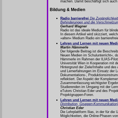
machen. Damit beschäftigt sich auch
Bildung & Medien
Radio barrierefrei
Die Zugänglichkei
Behinderungen und die Verschmelzu
Gerhard Wagner
Radio ist das ideale Medium für blinde 
In diesem Artikel wird skizziert, welc
»alten« Medium Radio ein barrierefr
Lehren und Lernen mit neuen Medi
Martin Hämmerle
Der folgende Beitrag ist die Beschre
Neuen Medien im Schulunterricht«, d
Hämmerle im Rahmen der ILIAS-Pilotph
Universität Wien in Kooperation mit 
Hintergrund der Ziele/Inhalte und de
und Lernerfahrungen im Einsatz der L
Dokumentations-, Produktionsinstrumen
reflektiert. Der Aspekt der Kompleme
Zusammenfassung wichtigster Ergebni
Studierenden im Umgang mit der Lern
eTutors Christian Eder und des Proje
Projektgruppen-Foren.
Lehren und Lernen mit neuen Medi
Distribution, Gruppen-Kommunikation
Christian Eder
Die Lehrplattform Ilias, in der für di
Möglichkeiten, die Online-Phasen von