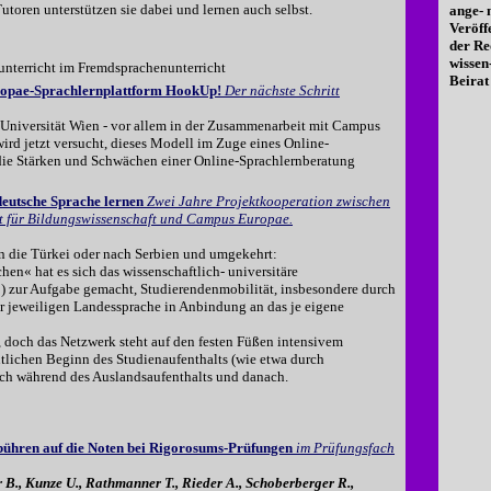
utoren unterstützen sie dabei und lernen auch selbst.
ange-
Veröff
der Re
wissen
terricht im Fremdsprachenunterricht
Beirat 
ropae-Sprachlernplattform HookUp!
Der nächste Schritt
Universität Wien - vor allem in der Zusammenarbeit mit Campus
ird jetzt versucht, dieses Modell im Zuge eines Online-
die Stärken und Schwächen einer Online-Sprachlernberatung
deutsche Sprache lernen
Zwei Jahre Projektkooperation zwischen
tut für Bildungswissenschaft und Campus Europae.
in die Türkei oder nach Serbien und umgekehrt:
en« hat es sich das wissenschaftlich- universitäre
zur Aufgabe gemacht, Studierendenmobilität, insbesondere durch
r jeweiligen Landessprache in Anbindung an das je eigene
t, doch das Netzwerk steht auf den festen Füßen intensivem
tlichen Beginn des Studienaufenthalts (wie etwa durch
uch während des Auslandsaufenthalts und danach.
ebühren auf die Noten bei Rigorosums-Prüfungen
im Prüfungsfach
B., Kunze U., Rathmanner T., Rieder A., Schoberberger R.,