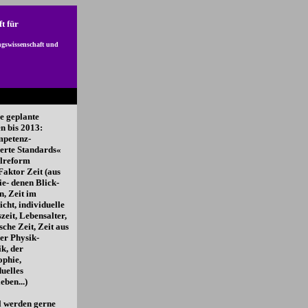
t für
gswissenschaft und
e geplante
 bis 2013:
mpetenz-
ierte Standards«
lreform
Faktor Zeit (aus
ie- denen Blick-
n, Zeit im
icht, individuelle
zeit, Lebensalter,
sche Zeit, Zeit aus
der Physik-
ik, der
ophie,
duelles
eben...)
l werden gerne