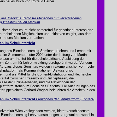
 ein neues Buch von Rotraud Perner.
t des Mediums Radio für Menschen mit verschiedenen
ng zu einem neuen Medium
Hörer, aber es ist nicht barrierefrei für gehörlose Interessierte.
he technischen Möglichkeiten und Initiativen es gibt, aus dem
eies neues Medium zu machen.
en im Schulunterricht
ibung des Blended Learning Seminars »Lehren und Lernen mit
as im Sommersemester 2004 unter der Leitung von Martin
ase am Institut für die schulpraktische Ausbildung der
dem Zentrum für Lehrentwicklung durchgeführt wurde. Vor dem
s Aufbaus dieses Seminars werden in exemplarischer Form Lehr-
ehrplattform als Kommunikations-, Diskussions-,
t und als Mittel für die Content-Distribution und Recherche
ntarität zwischen Präsenz- und Onlinephasen, die
sse der Online-Arbeiten, und die Reflexionen der
plattform stehen im Focus des Berichts. Die Ausführungen des
ktgruppenleiters Gerhard Wagner beleuchten die Arbeiten in den
en im Schulunterricht
Funktionen der Lehrplattform (Content-
)
e Universität Wien vorliegenden Version, bietet verschiedenste
 Blended Learning Lehrveranstaltungen, zu gestalten, wobei in