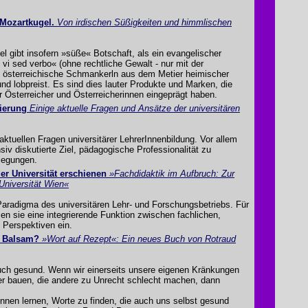
Mozartkugel.
Von irdischen Süßigkeiten und himmlischen
l gibt insofern »süße« Botschaft, als ein evangelischer
 vi sed verbo« (ohne rechtliche Gewalt - nur mit der
 österreichische Schmankerln aus dem Metier heimischer
und lobpreist. Es sind dies lauter Produkte und Marken, die
er Österreicher und Österreicherinnen eingeprägt haben.
sierung
Einige aktuelle Fragen und Ansätze der universitären
ktuellen Fragen universitärer LehrerInnenbildung. Vor allem
siv diskutierte Ziel, pädagogische Professionalität zu
rlegungen.
r Universität erschienen
»Fachdidaktik im Aufbruch: Zur
Universität Wien«
Paradigma des universitären Lehr- und Forschungsbetriebs. Für
en sie eine integrierende Funktion zwischen fachlichen,
 Perspektiven ein.
e Balsam?
»Wort auf Rezept«: Ein neues Buch von Rotraud
ch gesund. Wenn wir einerseits unsere eigenen Kränkungen
er bauen, die andere zu Unrecht schlecht machen, dann
nnen lernen, Worte zu finden, die auch uns selbst gesund