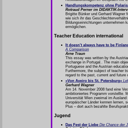
Handlungskompetenz ohne Polaris
Rotraud Perner im DIDAKTIK-Interv
Brigitte Bünker und Gerhard Wagner 
wie sich ihr das Geschlechterverhältn
Bildungseinrichtungen unternehmen ka
ermöglichen.
Teacher Education international
It doesn’t always have to be Finla
A Comparison
Arne Traun
This essay was written by the Austria
exchange in Portugal.. The main objec
Portuguese and the Austrian educati
Furthermore, the subject of teacher tr
regard to the past, current and futur
»Von Aveiro bis St. Petersburg«
Le
Gerhard Wagner
Am 14. November 2008 fand eine Veran
ambitioniertes Programm vorstellte.
Universität Wien zweimal im Ausland s
europäischer Länder kennen lernen, 
Plus – dort auch bezahlte Berufsprak
Jugend
Das Fest der Liebe
Die Chance der 