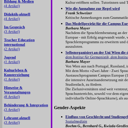
Bildung & Medien
Kultur eröffnen sollen. Tutorinnen und T
(4 Artikel)
Wie die Ausnahme zur Regel wird
Frank Schweizer
Didaktik-aktuell
Kritische Anmerkungen zum Grammatikun
(4 Artikel)
Das Modellprojekt für die Campus Eu
Im Gespräch
Barbara Mayer
(3 Artikel)
Nachdem die Sprachlernberatung an der 
Europae - mit Erfolg angewandt wurde, w
Teacher Education
Sprachlernprogramms zu erweitern und 
international
auszuloten.
(2 Artikel)
Selbstorganisiert an der Uni Wien die 
dem Institut für Germanistik, dem Insti
Jugend
Barbara Mayer
(1 Artikel)
Von Wien aus nach Portugal, Russland, 
Kulturleben &
Mit dem Motto »Zwei Jahre - Zwei Sprach
Kunsterziehung
Austauschprogramm Campus Europae (1) 
(1 Artikel)
die intensive Auseinandersetzung mit de
Studienfach, zu fördern.
Hinweise &
Die Zieluniversitäten sind weit verstreu
Veranstaltungen
Sprachunterrichts, sowohl vor dem eigen
(8 Artikel)
individuelle Online-Sprachkurse), als a
Behinderung & Integration
Gender-Aspekte
(3 Artikel)
Einfluss von Geschlecht und Studieng
Lehramt aktuell
Sozialmedizin
(3 Artikel)
Boehm G., Bernhard G., Kwizda-Gredler 