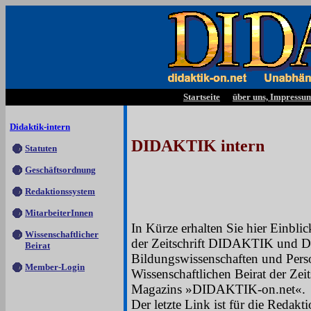
Startseite
über uns, Impressu
Didaktik-intern
DIDAKTIK intern
Statuten
Geschäftsordnung
Redaktionssystem
MitarbeiterInnen
In Kürze erhalten Sie hier Einbli
Wissenschaftlicher
der Zeitschrift DIDAKTIK und 
Beirat
Bildungswissenschaften und Per
Member-Login
Wissenschaftlichen Beirat der Ze
Magazins »DIDAKTIK-on.net«.
Der letzte Link ist für die Redakti