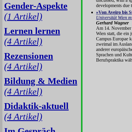
discussed, with a sp
Gender-Aspekte
developments due t
»Von Aveiro bis S
(1 Artikel)
Universität Wien 
Gerhard Wagner
Lernen lernen
Am 14. November 20
Wien statt, die ein
(4 Artikel)
Campus Europae kö
zweimal im Ausland
anderer europäisch
Rezensionen
Sprachen und Kultu
Berufspraktika wäh
(4 Artikel)
Bildung & Medien
(4 Artikel)
Didaktik-aktuell
(4 Artikel)
Im Gespräch