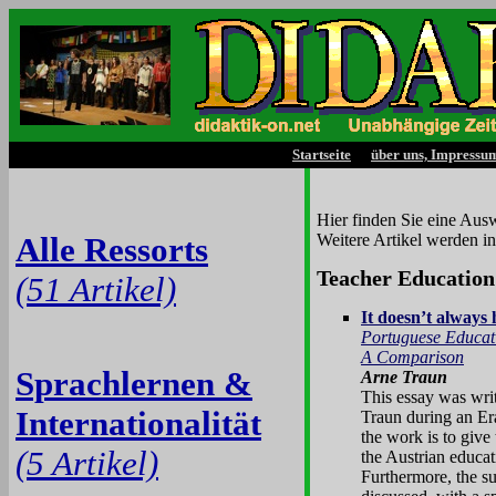
Startseite
über uns, Impressu
Hier finden Sie eine Aus
Alle Ressorts
Weitere Artikel werden i
Teacher Education 
(51 Artikel)
It doesn’t always
Portuguese Educat
A Comparison
Sprachlernen &
Arne Traun
This essay was writ
Internationalität
Traun during an Er
the work is to give
(5 Artikel)
the Austrian educat
Furthermore, the su