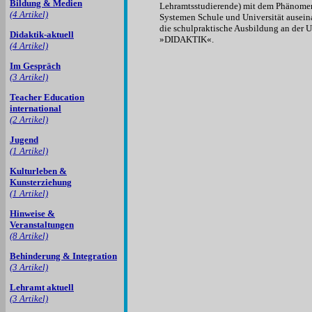
Bildung & Medien
Lehramtsstudierende) mit dem Phänome
(4 Artikel)
Systemen Schule und Universität auseina
die schulpraktische Ausbildung an der Un
Didaktik-aktuell
»DIDAKTIK«.
(4 Artikel)
Im Gespräch
(3 Artikel)
Teacher Education
international
(2 Artikel)
Jugend
(1 Artikel)
Kulturleben &
Kunsterziehung
(1 Artikel)
Hinweise &
Veranstaltungen
(8 Artikel)
Behinderung & Integration
(3 Artikel)
Lehramt aktuell
(3 Artikel)