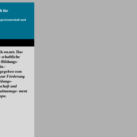
t für
gswissenschaft und
ik-on.net. Das
 schaftliche
-Bildungs-
n -
sgegeben vom
 zur Förderung
ldungs-
schaft und
nalmanage- ment
opa.