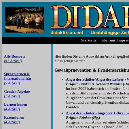
Startseite
über uns, Impre
Alle Ressorts
Hier finden Sie eine Auswahl an Artikel, gegli
(51 Artikel)
hinzugefügt werden.
Gewaltpraevention & Friedenserzieh
Sprachlernen &
Internationalität
Angst der Schüler/Angst der Lehrer - V
(5 Artikel)
Brigitte Bünker & Gerhard Wagner (Hg
Im Juni 2002 haben sich am Institut für
Gender-Aspekte
aus dem Bildungsbereich, der Psycholo
(1 Artikel)
Ausgehend von der Gewalttat eines Schül
Gewalt und der Gewaltprävention diskut
Lernen lernen
könnten.
(4 Artikel)
Angst der Schüler - Angst der Lehrer
V
Rezensionen
Brigitte Bünker (Hg.)
(4 Artikel)
Ausgehend vom Amoklauf eines Schülers 
sich Experten (PsychologInnen, AHS-Le