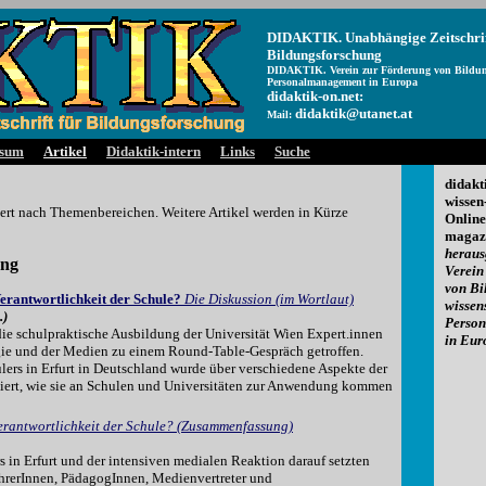
DIDAKTIK. Unabhängige Zeitschrif
Bildungsforschung
DIDAKTIK. Verein zur Förderung von Bildun
Personalmanagement in Europa
didaktik-on.net:
didaktik@utanet.at
Mail:
ssum
Artikel
Didaktik-intern
Links
Suche
didakt
wissen-
edert nach Themenbereichen. Weitere Artikel werden in Kürze
Online
magazi
herau
ung
Verein
von Bi
erantwortlichkeit der Schule?
Die Diskussion
(im Wortlaut)
wissen
.)
Perso
 die schulpraktische Ausbildung der Universität Wien Expert.innen
in Eur
gie und der Medien zu einem Round-Table-Gespräch getroffen.
ers in Erfurt in Deutschland wurde über verschiedene Aspekte der
iert, wie sie an Schulen und Universitäten zur Anwendung kommen
erantwortlichkeit der Schule? (Zusammenfassung)
in Erfurt und der intensiven medialen Reaktion darauf setzten
hrerInnen, PädagogInnen, Medienvertreter und