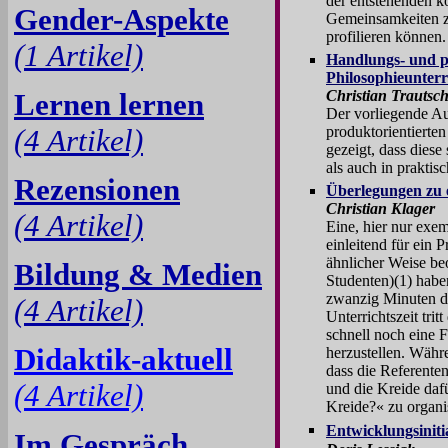
der entstehenden ko
Gender-Aspekte
Gemeinsamkeiten zu
profilieren können.
(1 Artikel)
Handlungs- und p
Philosophieunterr
Lernen lernen
Christian Trautsc
Der vorliegende Au
(4 Artikel)
produktorientierte
gezeigt, dass diese
als auch in prakti
Rezensionen
Überlegungen zu 
Christian Klager
(4 Artikel)
Eine, hier nur exem
einleitend für ein 
ähnlicher Weise be
Bildung & Medien
Studenten)(1) habe
zwanzig Minuten da
(4 Artikel)
Unterrichtszeit trit
schnell noch eine 
Didaktik-aktuell
herzustellen. Währ
dass die Referenten
(4 Artikel)
und die Kreide daf
Kreide?« zu organi
Entwicklungsiniti
Im Gespräch