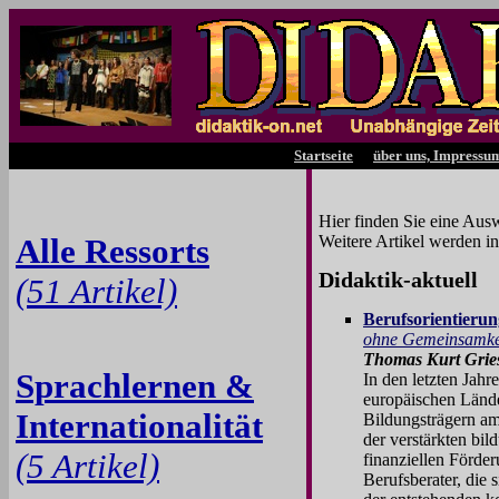
Startseite
über uns, Impressu
Hier finden Sie eine Aus
Alle Ressorts
Weitere Artikel werden i
Didaktik-aktuell
(51 Artikel)
Berufsorientierun
ohne Gemeinsamke
Thomas Kurt Grie
Sprachlernen &
In den letzten Jahr
europäischen Länder
Internationalität
Bildungsträgern a
der verstärkten bi
(5 Artikel)
finanziellen Förder
Berufsberater, die 