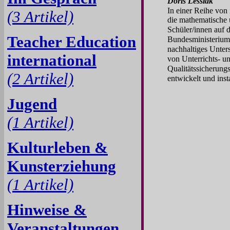
Doris Lessiak
In einer Reihe von 
(3 Artikel)
die mathematische 
Schüler/innen auf d
Teacher Education
Bundesministeriums
nachhaltiges Unte
international
von Unterrichts- 
Qualitätssicherung
(2 Artikel)
entwickelt und insta
Jugend
(1 Artikel)
Kulturleben &
Kunsterziehung
(1 Artikel)
Hinweise &
Veranstaltungen