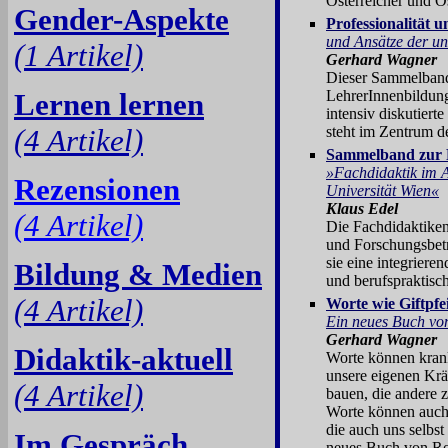
Österreicher und Ö
Gender-Aspekte
Professionalität u
und Ansätze der un
(1 Artikel)
Gerhard Wagner
Dieser Sammelband 
Lernen lernen
LehrerInnenbildung
intensiv diskutierte
(4 Artikel)
steht im Zentrum d
Sammelband zur F
»Fachdidaktik im A
Rezensionen
Universität Wien«
Klaus Edel
(4 Artikel)
Die Fachdidaktiken
und Forschungsbetr
sie eine integrier
Bildung & Medien
und berufspraktisc
(4 Artikel)
Worte wie Giftpfe
Ein neues Buch vo
Gerhard Wagner
Didaktik-aktuell
Worte können krank
unsere eigenen Krä
(4 Artikel)
bauen, die andere 
Worte können auch 
die auch uns selbs
Im Gespräch
neues Buch von Ro