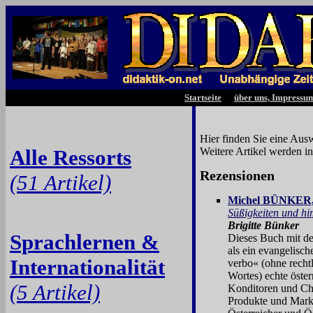
Startseite
über uns, Impressu
Hier finden Sie eine Aus
Alle Ressorts
Weitere Artikel werden i
Rezensionen
(51 Artikel)
Michel BÜNKER, 
Süßigkeiten und hi
Brigitte Bünker
Sprachlernen &
Dieses Buch mit de
als ein evangelisch
Internationalität
verbo« (ohne recht
Wortes) echte öste
(5 Artikel)
Konditoren und Choc
Produkte und Marke