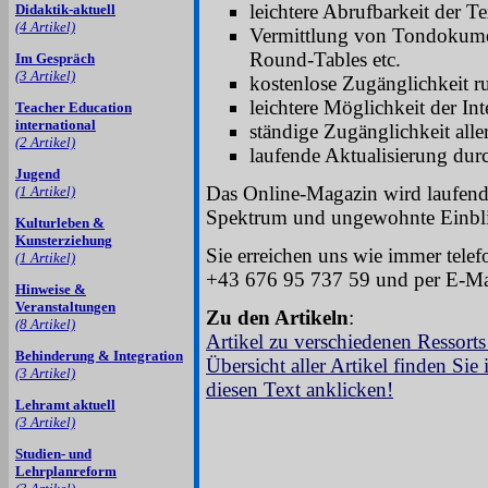
leichtere Abrufbarkeit der Te
Didaktik-aktuell
(4 Artikel)
Vermittlung von Tondoku
Round-Tables etc.
Im Gespräch
(3 Artikel)
kostenlose Zugänglichkeit 
leichtere Möglichkeit der Int
Teacher Education
international
ständige Zugänglichkeit alle
(2 Artikel)
laufende Aktualisierung durc
Jugend
Das Online-Magazin wird laufend
(1 Artikel)
Spektrum und ungewohnte Einblic
Kulturleben &
Kunsterziehung
Sie erreichen uns wie immer telef
(1 Artikel)
+43 676 95 737 59 und per E-Mai
Hinweise &
Veranstaltungen
Zu den Artikeln
:
(8 Artikel)
Artikel zu verschiedenen Ressorts 
Behinderung & Integration
Übersicht aller Artikel finden Sie
(3 Artikel)
diesen Text anklicken!
Lehramt aktuell
(3 Artikel)
Studien- und
Lehrplanreform