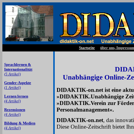
Startseite
über uns, Impressu
Sprachlernen &
DIDAK
Internationalität
(5 Artikel)
Unabhängige Online-Zei
Gender-Aspekte
(1 Artikel)
DIDAKTIK-on.net ist eine aktue
»DIDAKTIK.Unabhängige Zeitsc
Lernen lernen
(4 Artikel)
»DIDAKTIK.Verein zur Förderu
Personalmanagement«.
Rezensionen
(4 Artikel)
DIDAKTIK-on.net
, das innova
Bildung & Medien
Diese Online-Zeitschrift bietet Ih
(4 Artikel)